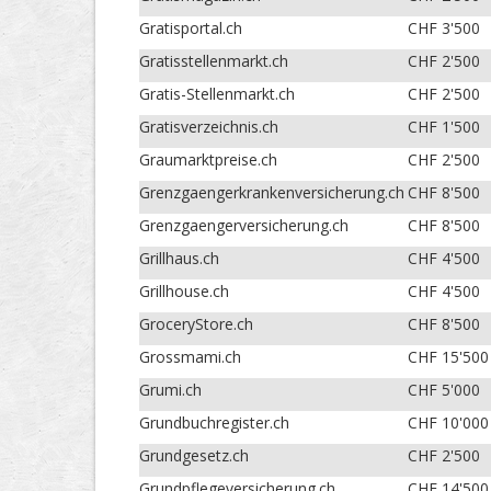
Gratisportal.ch
CHF 3'500
Gratisstellenmarkt.ch
CHF 2'500
Gratis-Stellenmarkt.ch
CHF 2'500
Gratisverzeichnis.ch
CHF 1'500
Graumarktpreise.ch
CHF 2'500
Grenzgaengerkrankenversicherung.ch
CHF 8'500
Grenzgaengerversicherung.ch
CHF 8'500
Grillhaus.ch
CHF 4'500
Grillhouse.ch
CHF 4'500
GroceryStore.ch
CHF 8'500
Grossmami.ch
CHF 15'500
Grumi.ch
CHF 5'000
Grundbuchregister.ch
CHF 10'000
Grundgesetz.ch
CHF 2'500
Grundpflegeversicherung.ch
CHF 14'500