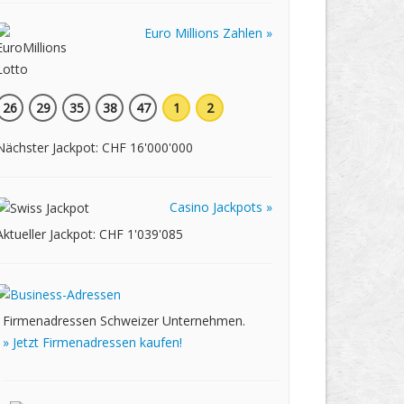
Euro Millions Zahlen »
26
29
35
38
47
1
2
Nächster Jackpot: CHF 16'000'000
Casino Jackpots »
Aktueller Jackpot: CHF 1'039'085
Firmenadressen Schweizer Unternehmen.
» Jetzt Firmenadressen kaufen!