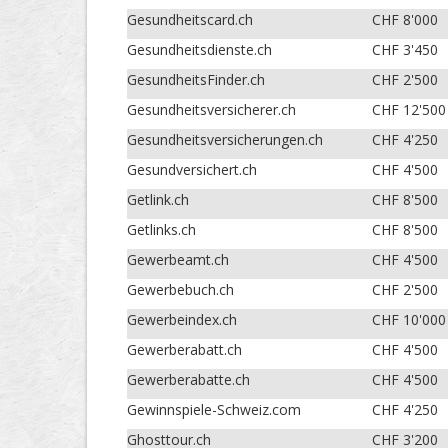
Gesundheitscard.ch
CHF 8'000
Gesundheitsdienste.ch
CHF 3'450
GesundheitsFinder.ch
CHF 2'500
Gesundheitsversicherer.ch
CHF 12'500
Gesundheitsversicherungen.ch
CHF 4'250
Gesundversichert.ch
CHF 4'500
Getlink.ch
CHF 8'500
Getlinks.ch
CHF 8'500
Gewerbeamt.ch
CHF 4'500
Gewerbebuch.ch
CHF 2'500
Gewerbeindex.ch
CHF 10'000
Gewerberabatt.ch
CHF 4'500
Gewerberabatte.ch
CHF 4'500
Gewinnspiele-Schweiz.com
CHF 4'250
Ghosttour.ch
CHF 3'200