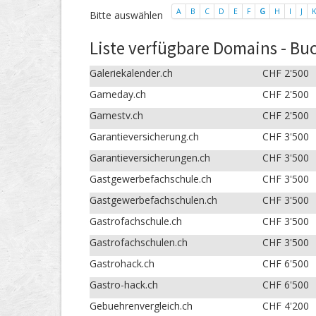
A
B
C
D
E
F
G
H
I
J
K
Bitte auswählen
Liste verfügbare Domains - Buc
Galeriekalender.ch
CHF 2'500
Gameday.ch
CHF 2'500
Gamestv.ch
CHF 2'500
Garantieversicherung.ch
CHF 3'500
Garantieversicherungen.ch
CHF 3'500
Gastgewerbefachschule.ch
CHF 3'500
Gastgewerbefachschulen.ch
CHF 3'500
Gastrofachschule.ch
CHF 3'500
Gastrofachschulen.ch
CHF 3'500
Gastrohack.ch
CHF 6'500
Gastro-hack.ch
CHF 6'500
Gebuehrenvergleich.ch
CHF 4'200