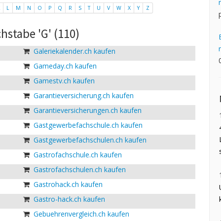
L
M
N
O
P
Q
R
S
T
U
V
W
X
Y
Z
hstabe 'G' (110)
Galeriekalender.ch kaufen
Gameday.ch kaufen
Gamestv.ch kaufen
Garantieversicherung.ch kaufen
Garantieversicherungen.ch kaufen
Gastgewerbefachschule.ch kaufen
Gastgewerbefachschulen.ch kaufen
Gastrofachschule.ch kaufen
Gastrofachschulen.ch kaufen
Gastrohack.ch kaufen
Gastro-hack.ch kaufen
Gebuehrenvergleich.ch kaufen