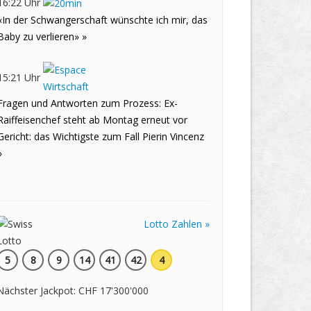
16:22 Uhr
«In der Schwangerschaft wünschte ich mir, das
Baby zu verlieren» »
15:21 Uhr
Fragen und Antworten zum Prozess: Ex-
Raiffeisenchef steht ab Montag erneut vor
Gericht: das Wichtigste zum Fall Pierin Vincenz
»
Lotto Zahlen »
5
8
9
14
41
42
4
Nächster Jackpot: CHF 17'300'000