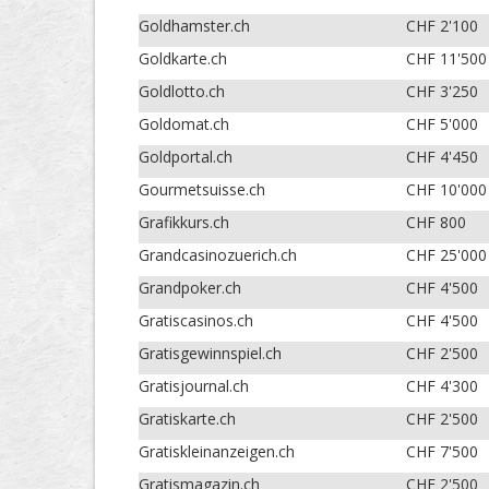
Goldhamster.ch
CHF 2'100
Goldkarte.ch
CHF 11'500
Goldlotto.ch
CHF 3'250
Goldomat.ch
CHF 5'000
Goldportal.ch
CHF 4'450
Gourmetsuisse.ch
CHF 10'000
Grafikkurs.ch
CHF 800
Grandcasinozuerich.ch
CHF 25'000
Grandpoker.ch
CHF 4'500
Gratiscasinos.ch
CHF 4'500
Gratisgewinnspiel.ch
CHF 2'500
Gratisjournal.ch
CHF 4'300
Gratiskarte.ch
CHF 2'500
Gratiskleinanzeigen.ch
CHF 7'500
Gratismagazin.ch
CHF 2'500